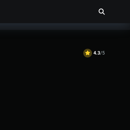
4.3
/5