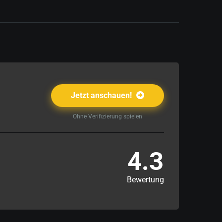
Jetzt anschauen!
Ohne Verifizierung spielen
4.3
Bewertung