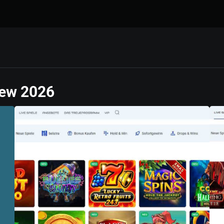
iew 2026