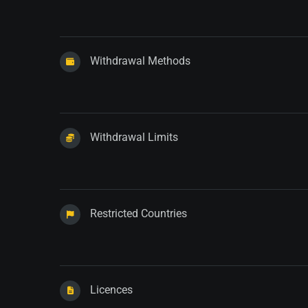
Withdrawal Methods
Withdrawal Limits
Restricted Countries
Licences