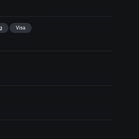
g
Visa