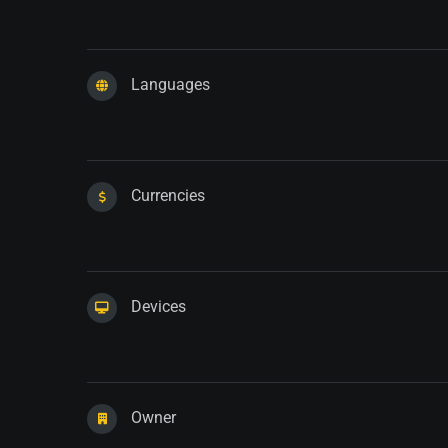
Languages
Currencies
Devices
Owner