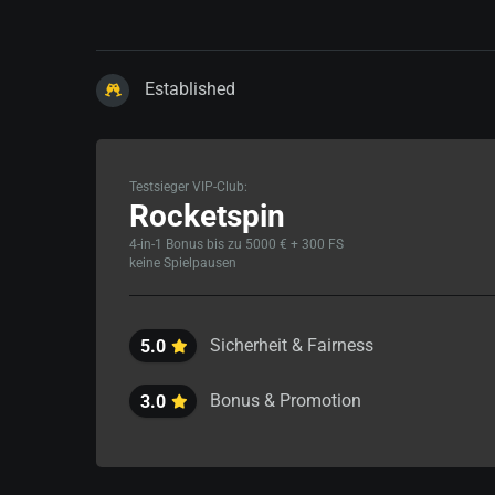
Established
Testsieger VIP-Club:
Rocketspin
4-in-1 Bonus bis zu 5000 € + 300 FS
keine Spielpausen
Sicherheit & Fairness
5.0
Bonus & Promotion
3.0