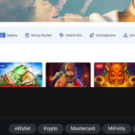
eWallet
Krypto
Mastercard
MiFinity