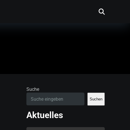
Suche
Suchen
Aktuelles