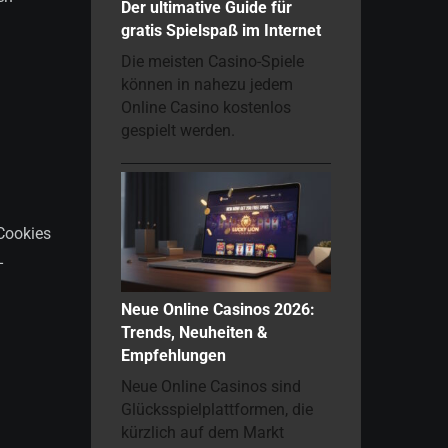
Der ultimative Guide für
der
gratis Spielspaß im Internet
Blockchain-
Technologie
Die meisten Casino-Spiele
können in nahezu jedem
Online Casino kostenlos
gespielt werden.
 Cookies
-
Neue Online Casinos 2026:
Trends, Neuheiten &
Empfehlungen
Neue Online Casinos sind
Glücksspielplattformen, die
kürzlich auf dem Markt