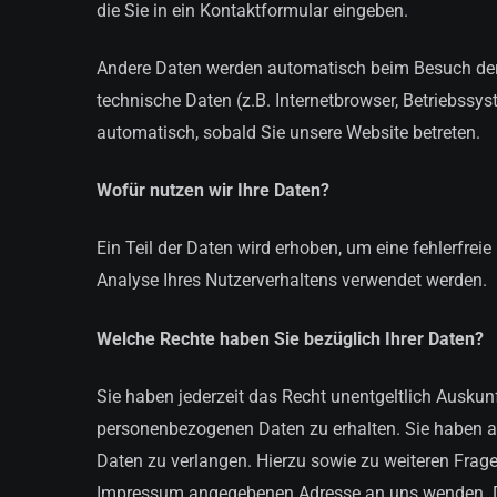
die Sie in ein Kontaktformular eingeben.
Andere Daten werden automatisch beim Besuch der 
technische Daten (z.B. Internetbrowser, Betriebssys
automatisch, sobald Sie unsere Website betreten.
Wofür nutzen wir Ihre Daten?
Ein Teil der Daten wird erhoben, um eine fehlerfrei
Analyse Ihres Nutzerverhaltens verwendet werden.
Welche Rechte haben Sie bezüglich Ihrer Daten?
Sie haben jederzeit das Recht unentgeltlich Ausku
personenbezogenen Daten zu erhalten. Sie haben a
Daten zu verlangen. Hierzu sowie zu weiteren Frag
Impressum angegebenen Adresse an uns wenden. De