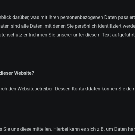
blick darüber, was mit Ihren personenbezogenen Daten passier
n sind alle Daten, mit denen Sie persönlich identifiziert werd
tenschutz entnehmen Sie unserer unter diesem Text aufgeführ
 dieser Website?
durch den Websitebetreiber. Dessen Kontaktdaten können Sie de
Sie uns diese mitteilen. Hierbei kann es sich z.B. um Daten ha