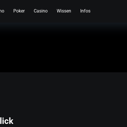
no
Poker
Casino
Wissen
Infos
lick