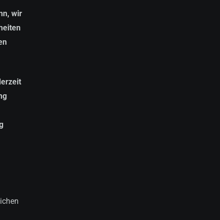
nn, wir
heiten
en
erzeit
ng
g
lichen