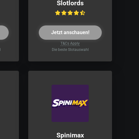
Slotlords
Jetzt anschauen!
T&Cs Apply
l
Die beste Slotauswahl
Spinimax