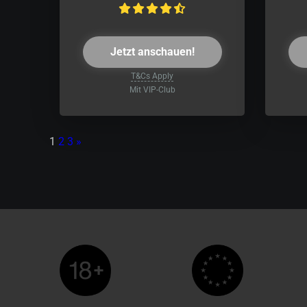
Jetzt anschauen!
T&Cs Apply
Mit VIP-Club
1
2
3
»