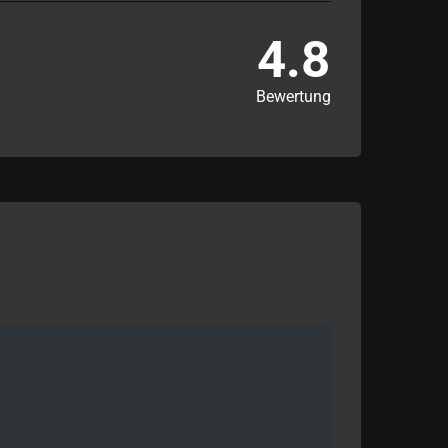
4.8
Bewertung