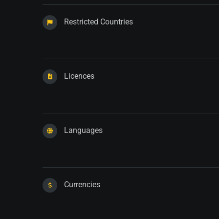
Restricted Countries
Licences
Languages
Currencies