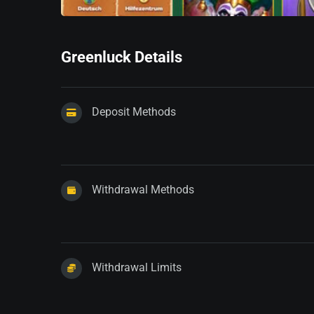
Greenluck Details
Deposit Methods
Withdrawal Methods
Withdrawal Limits