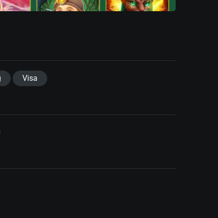
g
Visa