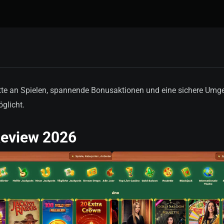
lette an Spielen, spannende Bonusaktionen und eine sichere Umg
glicht.
Review 2026