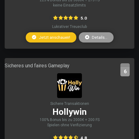
keine Einsatzlimits
5.0
Lukrativer Treueclub
Jetzt anschauen!
Details...
Sicheres und faires Gameplay
6
Sichere Transaktionen
Hollywin
100% Bonus bis zu 2000€ + 200 FS
Spielen ohne Verifizierung
4.8