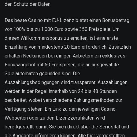
den Schutz der Daten.
Das beste Casino mit EU-Lizenz bietet einen Bonusbetrag
von 100% bis zu 1.000 Euro sowie 350 Freispiele. Um
diesen Willkommensbonus zu erhalten, ist eine erste
Einzahlung von mindestens 20 Euro erforderlich. Zusätzlich
erhalten Neukunden bei einigen Anbietern ein exklusives
Bonusangebot mit 50 Freispielen, die an ausgewählte
Spielautomaten gebunden sind. Die
Auszahlungsbedingungen sind transparent: Auszahlungen
werden in der Regel innerhalb von 24 bis 48 Stunden
bearbeitet, wobei verschiedene Zahlungsmethoden zur
Verfügung stehen. Ein Link zu den jeweiligen Casino-
Webseiten oder zu den Lizenzzertifikaten wird
bereitgestellt, damit Sie sich direkt über die Seriosität und
die Angebote informieren können. Alle hier vorgestellten