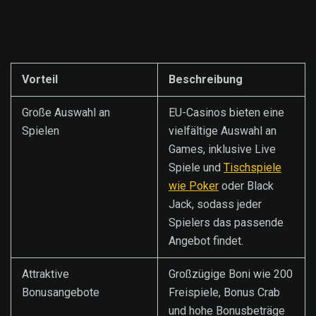
Vorteil
Beschreibung
Große Auswahl an
EU-Casinos bieten eine
Spielen
vielfältige Auswahl an
Games, inklusive Live
Spiele und
Tischspiele
wie Poker
oder Black
Jack, sodass jeder
Spielers das passende
Angebot findet.
Attraktive
Großzügige Boni wie 200
Bonusangebote
Freispiele, Bonus Crab
und hohe Bonusbeträge