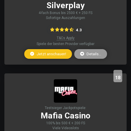
Silverplay
4-fach Bonus bis 2500 € + 250 FS
Sofortige Auszahlungen
4.3
T&Cs Apply
Spiele der besten Provider verfügbar
Jetzt anschauen!
Details...
18
Testsieger Jackpotspiele:
Mafia Casino
100% bis 500 € + 200 FS
Viele Videoslots