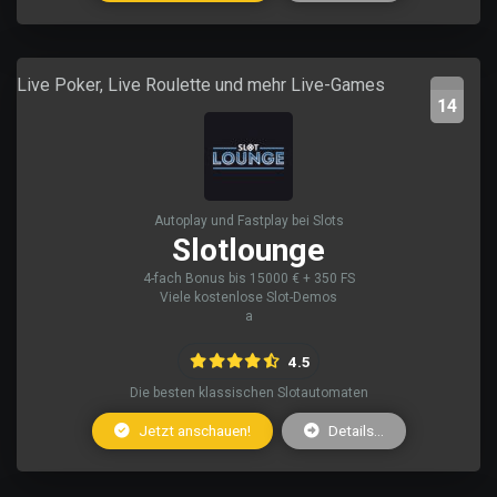
Live Poker, Live Roulette und mehr Live-Games
14
Autoplay und Fastplay bei Slots
Slotlounge
4-fach Bonus bis 15000 € + 350 FS
Viele kostenlose Slot-Demos
a
4.5
Die besten klassischen Slotautomaten
Jetzt anschauen!
Details...