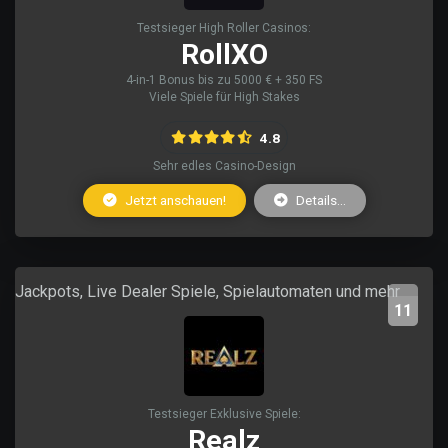
Testsieger High Roller Casinos:
RollXO
4-in-1 Bonus bis zu 5000 € + 350 FS
Viele Spiele für High Stakes
4.8
Sehr edles Casino-Design
Jetzt anschauen!
Details...
Jackpots, Live Dealer Spiele, Spielautomaten und mehr
11
Testsieger Exklusive Spiele:
Realz