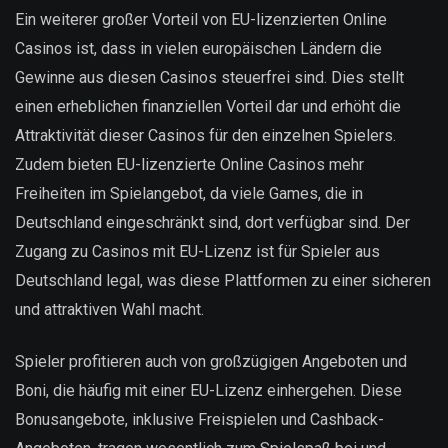
Ein weiterer großer Vorteil von EU-lizenzierten Online
Casinos ist, dass in vielen europäischen Ländern die
Gewinne aus diesen Casinos steuerfrei sind. Dies stellt
einen erheblichen finanziellen Vorteil dar und erhöht die
Attraktivität dieser Casinos für den einzelnen Spielers.
Zudem bieten EU-lizenzierte Online Casinos mehr
Freiheiten im Spielangebot, da viele Games, die in
Deutschland eingeschränkt sind, dort verfügbar sind. Der
Zugang zu Casinos mit EU-Lizenz ist für Spieler aus
Deutschland legal, was diese Plattformen zu einer sicheren
und attraktiven Wahl macht.
Spieler profitieren auch von großzügigen Angeboten und
Boni, die häufig mit einer EU-Lizenz einhergehen. Diese
Bonusangebote, inklusive Freispielen und Cashback-