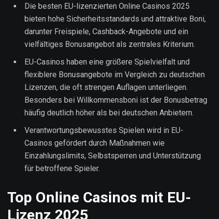
Die besten EU-lizenzierten Online Casinos 2025
bieten hohe Sicherheitsstandards und attraktive Boni,
darunter Freispiele, Cashback-Angebote und ein
vielfältiges Bonusangebot als zentrales Kriterium.
EU-Casinos haben eine größere Spielvielfalt und
flexiblere Bonusangebote im Vergleich zu deutschen
Lizenzen, die oft strengen Auflagen unterliegen.
Besonders bei Willkommensboni ist der Bonusbetrag
häufig deutlich höher als bei deutschen Anbietern.
Verantwortungsbewusstes Spielen wird in EU-
Casinos gefördert durch Maßnahmen wie
Einzahlungslimits, Selbstsperren und Unterstützung
für betroffene Spieler.
Top Online Casinos mit EU-
Lizenz 2025