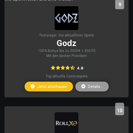
9
Testsieger: Die aktuellsten Spiele
Godz
100% Bonus bis zu 2000€ + 300 FS
Mit den besten Providern
4.8
Top aktuelle Casinospiele
Jetzt anschauen!
Details...
10