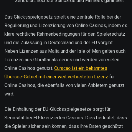
Seriosität, höchste Standards und Fairness garantiert.
Das Glücksspielgesetz spielt eine zentrale Rolle bei der
Regulierung und Lizenzierung von Online Casinos, indem es
klare rechtliche Rahmenbedingungen für den Spielerschutz
und die Zulassung in Deutschland und der EU vorgibt.
Neben Lizenzen aus Malta und der Isle of Man gelten auch
Lizenzen aus Gibraltar als seriös und werden von vielen
Online Casinos genutzt.
Curacao ist ein bekanntes
Übersee-Gebiet mit einer weit verbreiteten Lizenz
für
Online Casinos, die ebenfalls von vielen Anbietern genutzt
wird.
Die Einhaltung der EU-Glücksspielgesetze sorgt für
Seriosität bei EU-lizenzierten Casinos. Dies bedeutet, dass
die Spieler sicher sein können, dass ihre Daten geschützt