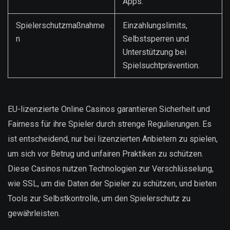
Apps.
Spielerschutzmaßnahme
Einzahlungslimits,
n
Selbstsperren und
Unterstützung bei
Spielsuchtprävention.
EU-lizenzierte Online Casinos garantieren Sicherheit und
Fairness für ihre Spieler durch strenge Regulierungen. Es
ist entscheidend, nur bei lizenzierten Anbietern zu spielen,
um sich vor Betrug und unfairen Praktiken zu schützen.
Diese Casinos nutzen Technologien zur Verschlüsselung,
wie SSL, um die Daten der Spieler zu schützen, und bieten
Tools zur Selbstkontrolle, um den Spielerschutz zu
gewährleisten.