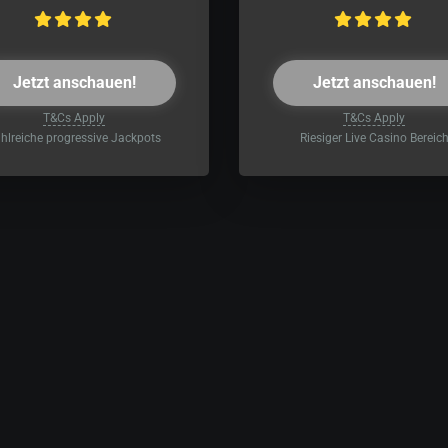
Jetzt anschauen!
Jetzt anschauen!
T&Cs Apply
T&Cs Apply
hlreiche progressive Jackpots
Riesiger Live Casino Bereic