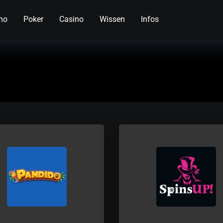
no
Poker
Casino
Wissen
Infos