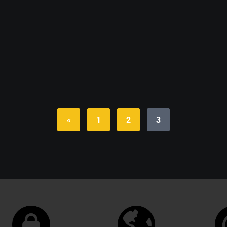
«
1
2
3