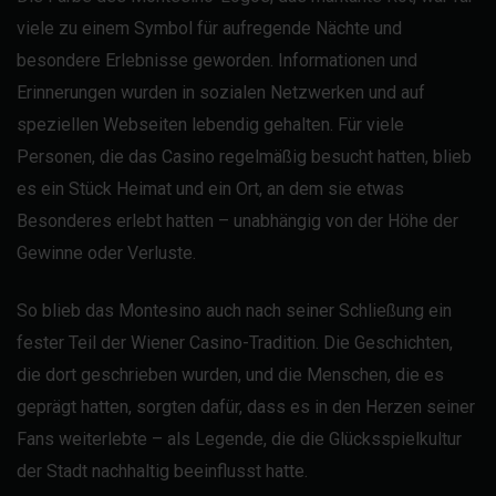
viele zu einem Symbol für aufregende Nächte und
besondere Erlebnisse geworden. Informationen und
Erinnerungen wurden in sozialen Netzwerken und auf
speziellen Webseiten lebendig gehalten. Für viele
Personen, die das Casino regelmäßig besucht hatten, blieb
es ein Stück Heimat und ein Ort, an dem sie etwas
Besonderes erlebt hatten – unabhängig von der Höhe der
Gewinne oder Verluste.
So blieb das Montesino auch nach seiner Schließung ein
fester Teil der Wiener Casino-Tradition. Die Geschichten,
die dort geschrieben wurden, und die Menschen, die es
geprägt hatten, sorgten dafür, dass es in den Herzen seiner
Fans weiterlebte – als Legende, die die Glücksspielkultur
der Stadt nachhaltig beeinflusst hatte.