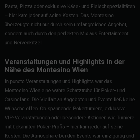
Pasta, Pizza oder exklusive Käse- und Fleischspezialitäten
– hier kam jeder auf seine Kosten. Das Montesino
überzeugte nicht nur durch sein umfangreiches Angebot,
sondern auch durch den perfekten Mix aus Entertainment
und Nervenkitzel.
Veranstaltungen und Highlights in der
Nähe des Montesino Wien
In puncto Veranstaltungen und Highlights war das
Montesino Wien eine wahre Schatztruhe für Poker- und
Casinofans. Die Vielfalt an Angeboten und Events ließ keine
Wünsche offen. Ob spannende Pokerturniere, exklusive
VIP-Veranstaltungen oder besondere Aktionen wie Turniere
mit bekannten Poker-Profis – hier kam jeder auf seine
Kosten. Die Atmosphäre bei den Events war einzigartig und