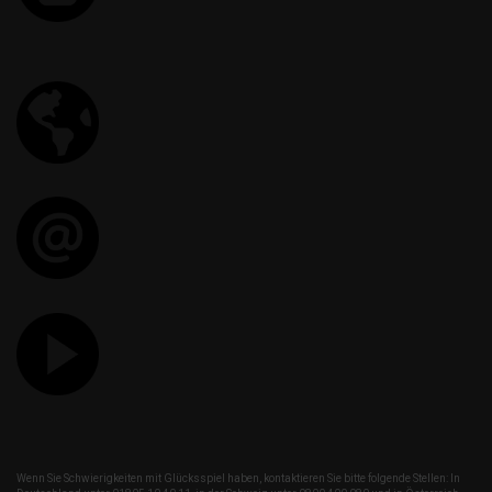
Wenn Sie Schwierigkeiten mit Glücksspiel haben, kontaktieren Sie bitte folgende Stellen: In