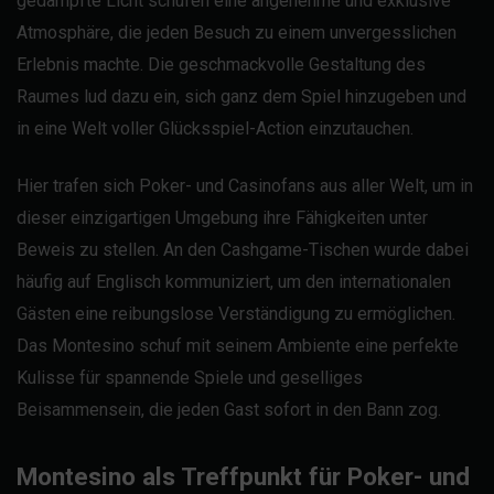
gedämpfte Licht schufen eine angenehme und exklusive
Atmosphäre, die jeden Besuch zu einem unvergesslichen
Erlebnis machte. Die geschmackvolle Gestaltung des
Raumes lud dazu ein, sich ganz dem Spiel hinzugeben und
in eine Welt voller Glücksspiel-Action einzutauchen.
Hier trafen sich Poker- und Casinofans aus aller Welt, um in
dieser einzigartigen Umgebung ihre Fähigkeiten unter
Beweis zu stellen. An den Cashgame-Tischen wurde dabei
häufig auf Englisch kommuniziert, um den internationalen
Gästen eine reibungslose Verständigung zu ermöglichen.
Das Montesino schuf mit seinem Ambiente eine perfekte
Kulisse für spannende Spiele und geselliges
Beisammensein, die jeden Gast sofort in den Bann zog.
Montesino als Treffpunkt für Poker- und