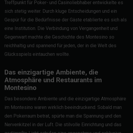
Treffpunkt für Poker- und Casinoliebhaber entwickelte es
sich stetig weiter. Durch kluge Entscheidungen und ein
Gespür für die Bedürfnisse der Gäste etablierte es sich als
eine Institution. Die Verbindung von Vergangenheit und
Gegenwart machte die Geschichte des Montesino so
reichhaltig und spannend für jeden, der in die Welt des
Glücksspiels eintauchen wollte.
Das einzigartige Ambiente, die
Atmosphäre und Restaurants im
Montesino
Das besondere Ambiente und die einzigartige Atmosphäre
im Montesino waren wirklich beeindruckend. Sobald man
den Pokerraum betrat, spürte man die Spannung und den
Nervenkitzel in der Luft. Die stilvolle Einrichtung und das