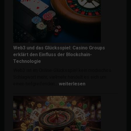
So
findet
man
die
besten
Online
Casinos
Web3 und das Glücksspiel: Casino Groups
mit
erklärt den Einfluss der Blockchain-
Lizenz
Technologie
Web3 ist im Online-Glücksspiel kein modisches
Schlagwort mehr, vielmehr handelt es sich um
Web3
einen tiefgreifenden…
weiterlesen
und
das
Glücksspiel:
Casino
Groups
erklärt
den